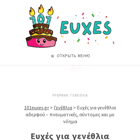
ОТКРЫТЬ МЕНЮ
РУБРИКА:
ΓΕΝΈΘΛΙΑ
101euxes.gr
>
Γενέθλια
>
Ευχές για γενέθλια
αδερφού – πνευματικές, σύντομες και με
νόημα
Ευχές για γενέθλια