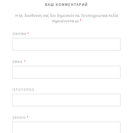
ВАШ КОММЕНТАРИЙ
Η ηλ. διεύθυνση σας δεν δημοσιεύεται.
Τα υποχρεωτικά πεδία
σημειώνονται με
*
ΌΝΟΜΑ
*
EMAIL
*
ΙΣΤΌΤΟΠΟΣ
ΣΧΌΛΙΟ
*