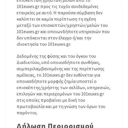
επισκεπτών/χρηστών/μελών από το
101euxes.gr προς τις τυχόν συνδεδεμένες
εταιρείες με αυτό. Η παρούσα σύμβαση δεν
καλύπτει σε καμία περίπτωση τη σχέση
μεταξύ των επισκεπτών/χρηστών/μελών του
101euxes.gr και οποιωνδήποτε υπηρεσιών που
δεν υπόκεινται στον έλεγχο ή/και την
ιδιοκτησία του 101euxes.gr.
Δεδομένης της φύσης και του όγκου του
Διαδικτύου, υπό οποιεσδήποτε συνθήκες,
συμπεριλαμβανομένης και της περίπτωσης
αμέλειας, το 101euxes.gr δεν ευθύνεται για
οποιασδήποτε μορφής ζημία υποστεί ο
επισκέπτης/χρήστης των σελίδων, υπηρεσιών,
επιλογών και περιεχομένων του 101euxes.gr
στις οποίες προβαίνει με δική του
πρωτοβουλία και με τη γνώση των όρων του
παρόντος.
Δήλωση Περιορισμού