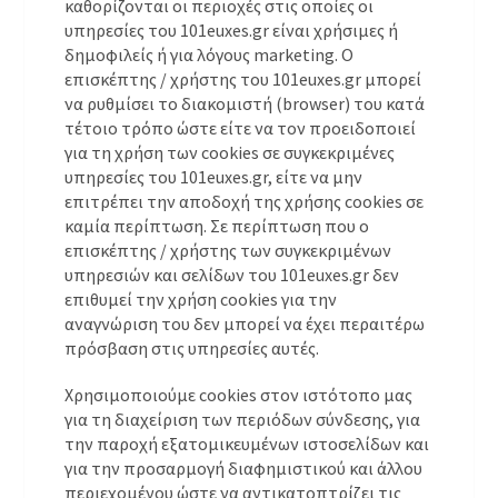
καθορίζονται οι περιοχές στις οποίες οι
υπηρεσίες του 101euxes.gr είναι χρήσιμες ή
δημοφιλείς ή για λόγους marketing. Ο
επισκέπτης / χρήστης του 101euxes.gr μπορεί
να ρυθμίσει το διακομιστή (browser) του κατά
τέτοιο τρόπο ώστε είτε να τον προειδοποιεί
για τη χρήση των cookies σε συγκεκριμένες
υπηρεσίες του 101euxes.gr, είτε να μην
επιτρέπει την αποδοχή της χρήσης cookies σε
καμία περίπτωση. Σε περίπτωση που ο
επισκέπτης / χρήστης των συγκεκριμένων
υπηρεσιών και σελίδων του 101euxes.gr δεν
επιθυμεί την χρήση cookies για την
αναγνώριση του δεν μπορεί να έχει περαιτέρω
πρόσβαση στις υπηρεσίες αυτές.
Χρησιμοποιούμε cookies στον ιστότοπο μας
για τη διαχείριση των περιόδων σύνδεσης, για
την παροχή εξατομικευμένων ιστοσελίδων και
για την προσαρμογή διαφημιστικού και άλλου
περιεχομένου ώστε να αντικατοπτρίζει τις