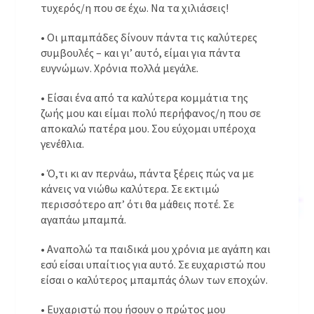
τυχερός/η που σε έχω. Να τα χιλιάσεις!
• Οι μπαμπάδες δίνουν πάντα τις καλύτερες
συμβουλές – και γι’ αυτό, είμαι για πάντα
ευγνώμων. Χρόνια πολλά μεγάλε.
• Είσαι ένα από τα καλύτερα κομμάτια της
ζωής μου και είμαι πολύ περήφανος/η που σε
αποκαλώ πατέρα μου. Σου εύχομαι υπέροχα
γενέθλια.
• Ό,τι κι αν περνάω, πάντα ξέρεις πώς να με
κάνεις να νιώθω καλύτερα. Σε εκτιμώ
περισσότερο απ’ ότι θα μάθεις ποτέ. Σε
αγαπάω μπαμπά.
• Αναπολώ τα παιδικά μου χρόνια με αγάπη και
εσύ είσαι υπαίτιος για αυτό. Σε ευχαριστώ που
είσαι ο καλύτερος μπαμπάς όλων των εποχών.
• Ευχαριστώ που ήσουν ο πρώτος μου