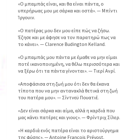
«Ο μπαμπάς είναι, και θα είναι πάντα, ο
υπερήρωας μου με σάρκα και οστά». — Μπίντι
Ίργουιν.
«Ο πατέρας μου δεν μου είπε πώς να ζήσω.
Έζησε και με άφησε να τον παρατηρώ πως να
το κάνει». — Clarence Budington Kelland.
«Ο μπαμπάς μου πάντα με έμαθε να μην είμαι
ποτέ ικανοποιημένη, να θέλω περισσότερα και
να ξέρω ότι τα πάντα γίνονται». — Τιερί Ανρί.
«Αποφάσισα στη ζωή μου ότι δεν θα έκανα
τίποτα που να μην αντανακλά θετικά στη ζωή
του πατέρα μου». — Σίντνεϋ Πουατιέ.
«Δεν είναι σάρκα και αίμα, αλλά η καρδιά που
μας κάνει πατέρες και γιους». — Φρίντριχ Σίλερ.
«Η καρδιά ενός πατέρα είναι το αριστούργημα
της φύσης». — Antoine François Prévost.