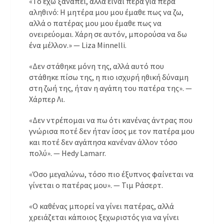
«Το έχω ξαναπεί, αλλά είναι πέρα ​​για πέρα ​​
αληθινό: Η μητέρα μου μου έμαθε πως να ζω,
αλλά ο πατέρας μου μου έμαθε πως να
ονειρεύομαι. Χάρη σε αυτόν, μπορούσα να δω
ένα μέλλον.» — Liza Minnelli.
«Δεν στάθηκε μόνη της, αλλά αυτό που
στάθηκε πίσω της, η πιο ισχυρή ηθική δύναμη
στη ζωή της, ήταν η αγάπη του πατέρα της». —
Χάρπερ Λι.
«Δεν ντρέπομαι να πω ότι κανένας άντρας που
γνώρισα ποτέ δεν ήταν ίσος με τον πατέρα μου
και ποτέ δεν αγάπησα κανέναν άλλον τόσο
πολύ». — Hedy Lamarr.
«Όσο μεγαλώνω, τόσο πιο έξυπνος φαίνεται να
γίνεται ο πατέρας μου». — Τιμ Ράσερτ.
«Ο καθένας μπορεί να γίνει πατέρας, αλλά
χρειάζεται κάποιος ξεχωριστός για να γίνει